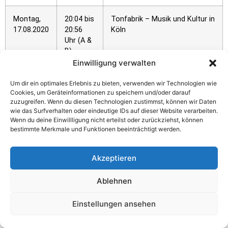
Montag,
20:04 bis
Tonfabrik – Musik und Kultur in
17.08.2020
20:56
Köln
Uhr (A &
B)
Einwilligung verwalten
Mittwoch,
20:04 bis
1000+1 Nacht
Um dir ein optimales Erlebnis zu bieten, verwenden wir Technologien wie
19.08.2020
20:30
Cookies, um Geräteinformationen zu speichern und/oder darauf
Uhr (A)
zuzugreifen. Wenn du diesen Technologien zustimmst, können wir Daten
wie das Surfverhalten oder eindeutige IDs auf dieser Website verarbeiten.
Wenn du deine Einwillligung nicht erteilst oder zurückziehst, können
Freitag,
20:04 bis
„hÖrens“ das magazin
bestimmte Merkmale und Funktionen beeinträchtigt werden.
21.08.2020
20:56
Uhr (A &
Akzeptieren
B)
Ablehnen
Samstag,
20:30 bis
offen
22.08.2020
20:56
Einstellungen ansehen
Uhr (B)