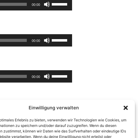
Pfeiltasten
regeln.
00:00
Hoch/Runter
benutzen,
um
die
Pfeiltasten
Lautstärke
00:00
Hoch/Runter
zu
benutzen,
regeln.
um
die
Pfeiltasten
Lautstärke
00:00
Hoch/Runter
zu
benutzen,
regeln.
um
die
Einwilligung verwalten
Lautstärke
zu
optimales Erlebnis zu bieten, verwenden wir Technologien wie Cookies, um
Pfeiltasten
regeln.
00:00
mationen zu speichern und/oder darauf zuzugreifen. Wenn du diesen
Hoch/Runter
n zustimmst, können wir Daten wie das Surfverhalten oder eindeutige IDs
benutzen,
ebsite verarbeiten. Wenn du deine Einwillligung nicht erteilst oder