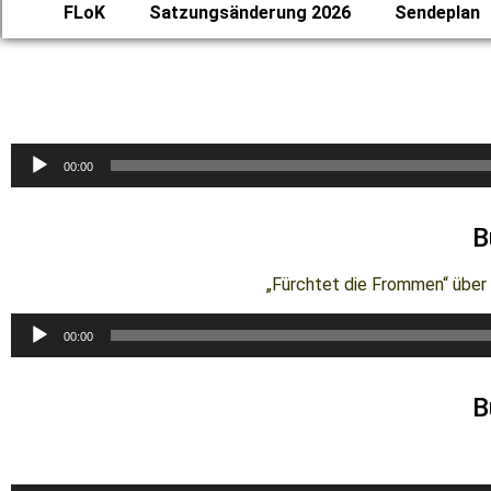
FLoK
Satzungsänderung 2026
Sendeplan
Audio-
00:00
Player
B
„Fürchtet die Frommen“ über 
Audio-
00:00
Player
B