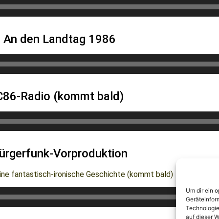
An den Landtag 1986
C86-Radio (kommt bald)
ürgerfunk-Vorproduktion
eine fantastisch-ironische Geschichte (kommt bald)
Um dir ein 
Geräteinfor
Technologie
auf dieser W