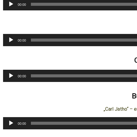
Audio-
00:00
Player
Audio-
00:00
Player
Audio-
00:00
Player
B
„Carl Jatho“ – 
Audio-
00:00
Player